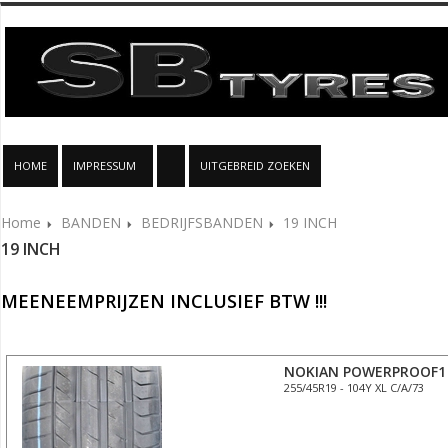
HOME
IMPRESSUM
UITGEBREID ZOEKEN
Home
BANDEN
BEDRIJFSBANDEN
19 INCH
19 INCH
MEENEEMPRIJZEN INCLUSIEF BTW !!!
NOKIAN POWERPROOF1
255/45R19 - 104Y XL C/A/73