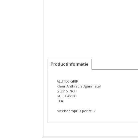
Productinformatie
ALUTEC GRIP
Kleur Anthraciet/gunmetal
5,5Jx15 INCH
STEEK 4x100
ET40
Meeneemprijs per stuk