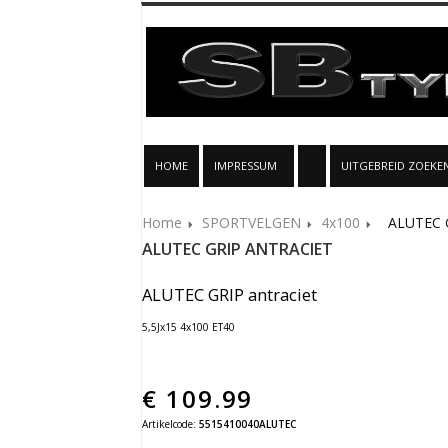
HOME
IMPRESSUM
UITGEBREID ZOEKE
Home
SPORTVELGEN
4x100
ALUTEC G
ALUTEC GRIP ANTRACIET
ALUTEC GRIP antraciet
5,5Jx15 4x100 ET40
€
109.99
Artikelcode:
5515410040ALUTEC