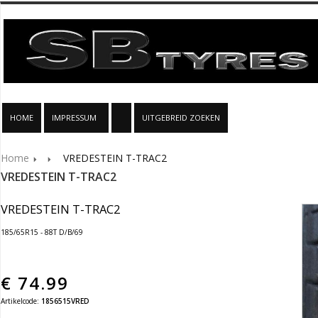
HOME
IMPRESSUM
UITGEBREID ZOEKEN
Home
VREDESTEIN T-TRAC2
VREDESTEIN T-TRAC2
VREDESTEIN T-TRAC2
185/65R15 - 88T D/B/69
€
74.99
Artikelcode:
1856515VRED