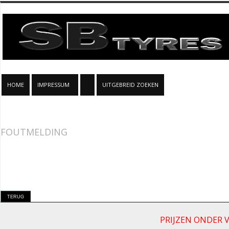
HOME
IMPRESSUM
UITGEBREID ZOEKEN
FOUTMELDING
PRIJZEN ONDER