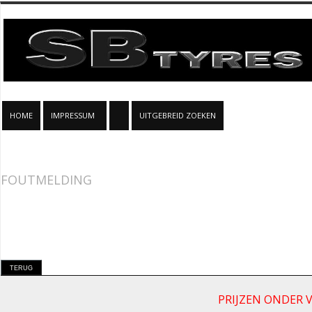
HOME
IMPRESSUM
UITGEBREID ZOEKEN
FOUTMELDING
PRIJZEN ONDER