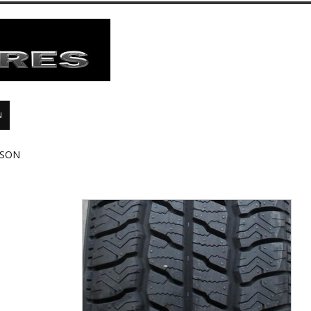
N
ASON