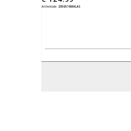
Artikelcode:
2056516MALAS