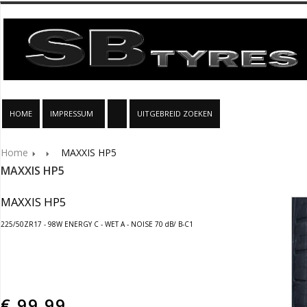
HOME
IMPRESSUM
UITGEBREID ZOEKEN
Home
MAXXIS HP5
MAXXIS HP5
MAXXIS HP5
225/50ZR17 - 98W ENERGY C - WET A - NOISE 70 dB/ B-C1
€
99.99