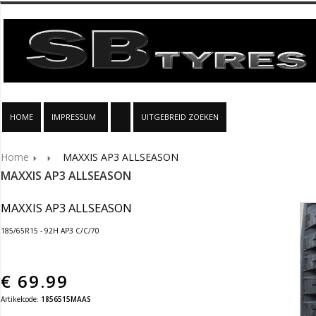
HOME
IMPRESSUM
UITGEBREID ZOEKEN
Home
MAXXIS AP3 ALLSEASON
MAXXIS AP3 ALLSEASON
MAXXIS AP3 ALLSEASON
185/65R15 - 92H AP3 C/C/70
€
69.99
Artikelcode:
1856515MAAS