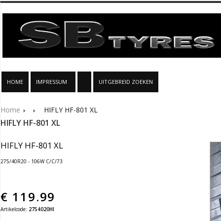
HOME
IMPRESSUM
UITGEBREID ZOEKEN
Home
HIFLY HF-801 XL
HIFLY HF-801 XL
HIFLY HF-801 XL
275/40R20 - 106W C/C/73
€
119.99
Artikelcode:
2754020HI