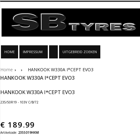
HOME
IMPRESSUM
UITGEBREID ZOEKEN
Home
HANKOOK W330A I*CEPT EVO3
HANKOOK W330A I*CEPT EVO3
HANKOOK W330A I*CEPT EVO3
235/50R19 - 103V C/B/72
€
189.99
Artikelcode:
2355019HKWI