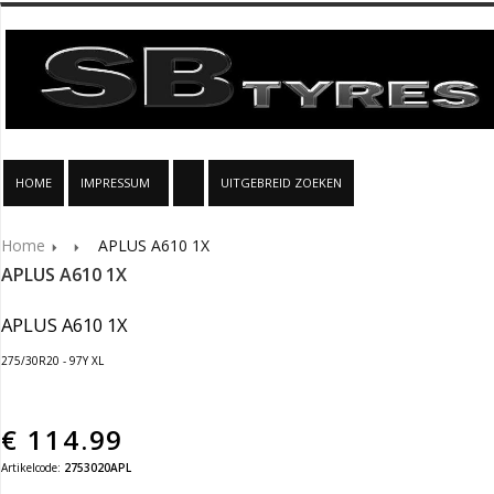
HOME
IMPRESSUM
UITGEBREID ZOEKEN
Home
APLUS A610 1X
APLUS A610 1X
APLUS A610 1X
275/30R20 - 97Y XL
€
114.99
Artikelcode:
2753020APL