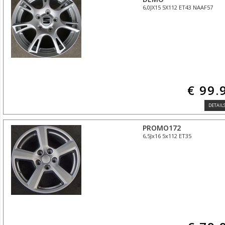
6,0JX15 5X112 ET43 NAAF57
€ 99.
DETAILS
PROMO172
6,5Jx16 5x112 ET35