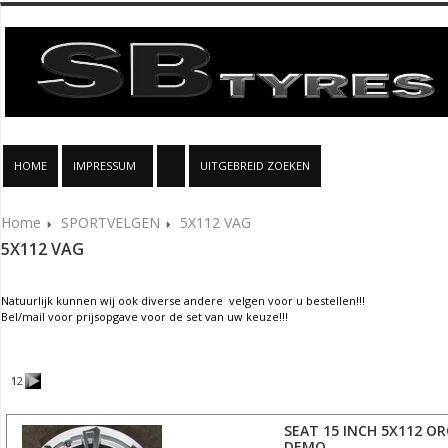
HOME
IMPRESSUM
UITGEBREID ZOEKEN
Home
SPORTVELGEN
5X112 VAG
5X112 VAG
Natuurlijk kunnen wij ook diverse andere velgen voor u bestellen!!!
Bel/mail voor prijsopgave voor de set van uw keuze!!!
1
2
SEAT 15 INCH 5X112 OR
DEMO