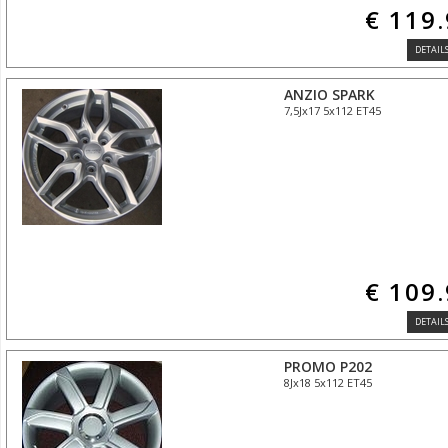
€ 119
DETAILS
ANZIO SPARK
7,5Jx17 5x112 ET45
€ 109
DETAILS
PROMO P202
8Jx18 5x112 ET45