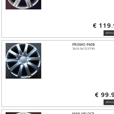
€ 119
DETAILS
PROMO P608
7Jx16 5x112 ET45
€ 99.
DETAILS
MAK VELOCE