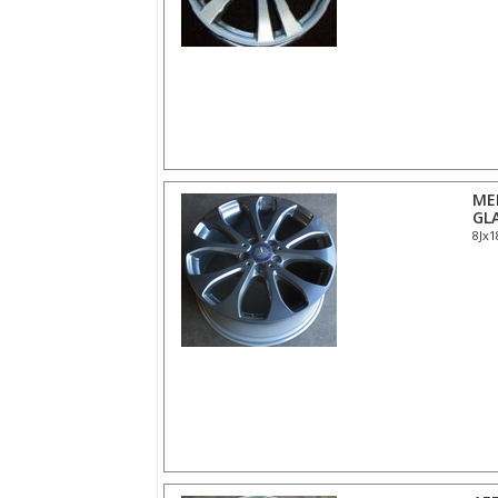
ME
GL
8Jx1