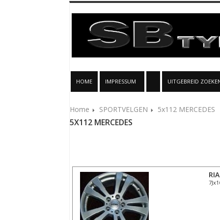
HOME
IMPRESSUM
UITGEBREID ZOEKE
Home
SPORTVELGEN
5x112 MERCEDES
5X112 MERCEDES
RI
7Jx1