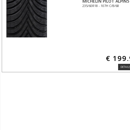
MICHELIN PILOT ALPIN5
235/60R18 - 107H C/B/68
€ 199
DETAILS