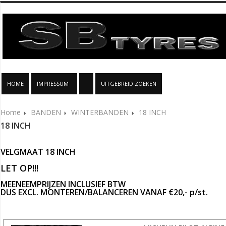
HOME
IMPRESSUM
UITGEBREID ZOEKEN
Home
BANDEN
WINTERBANDEN
18 INCH
18 INCH
VELGMAAT 18 INCH
LET OP!!!
MEENEEMPRIJZEN INCLUSIEF BTW
DUS EXCL. MONTEREN/BALANCEREN VANAF €20,- p/st.