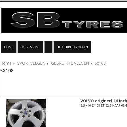
HOME
IMPRESSUM
UITGEBREID ZOEKEN
Home
SPORTVELGEN
GEBRUIKTE VELGEN
5x108
5X108
VOLVO origineel 16 inc
6,5JX16 5X108 ET 52,5 NAAF 63,